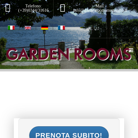
Telefono:
Mail:
(+39)0344/31616
info@gardenroomsmenaggio.it
|
|
|
PRENOTA SUBITO!